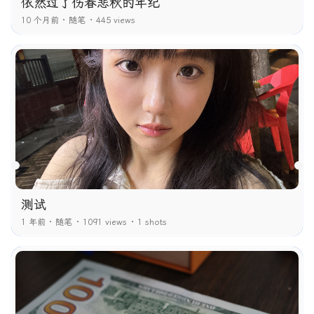
依然过了伤春悲秋的年纪
10 个月前
随笔
445 views
测试
1 年前
随笔
1091 views
1 shots