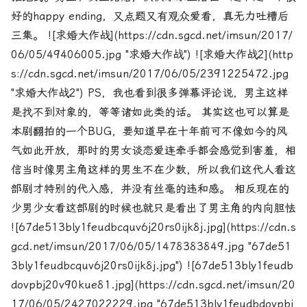
好的happy ending，又点题又有观众爱看，真无力吐槽后
三集。 ![求婚大作战](https://cdn.sgcd.net/imsun/2017/
06/05/49406005.jpg "求婚大作战") ![求婚大作战2](http
s://cdn.sgcd.net/imsun/2017/06/05/2391225472.jpg
"求婚大作战2") PS，我也看到很多弹幕评论说，男主这样
是找不到对象的，等等诸如此类的话。 其实这也可以算是
本剧翻拍的一个BUG，要知道早在十年前可不像如今的风
气如此开放，那时的男女谈恋爱连牵手都会感觉到害羞，相
信当时像男主角这样的男生不在少数，所以我们这代人看这
部剧才特别的代入感，并没有丝毫的违和感。 相反现在的
少男少女看这部剧的时候也就只是看出了男主角的内向胆怯
![67de513bly1feudbcquv6j20rs0ijk8j.jpg](https://cdn.s
gcd.net/imsun/2017/06/05/1478383849.jpg "67de51
3bly1feudbcquv6j20rs0ijk8j.jpg") ![67de513bly1feudb
dovpbj20v90kue81.jpg](https://cdn.sgcd.net/imsun/20
17/06/05/2427022229.jpg "67de513bly1feudbdovpbj