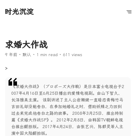
时光沉淀
求婚大作战
9 年前
默认
1 min read
611 views
>
《求婚大作战》（プロポーズ大作戦）是日本富士电视台于2
007年4月16日至6月25日播出的爱情电视剧。由山下智久、
长泽雅美主演。 该剧讲述了主人公岩瀬健一直暗恋青梅竹马
吉田礼却没能告白，在参加她婚礼之时，借助妖精之力回到
过去来完成他告白之路的故事。 2008年3月25日，推出特别
篇《求婚大作战SP》。 2012年2月8日，由韩国TV朝鲜电视
台推出翻拍版。 2017年4月24日，由张艺兴、陈都灵等人主
演中国大陆翻拍版。