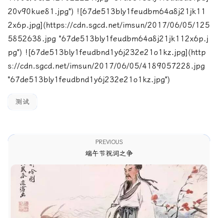
20v90kue81.jpg") ![67de513bly1feudbm64a8j21jk11
2x6p.jpg](https://cdn.sgcd.net/imsun/2017/06/05/125
5852638.jpg "67de513bly1feudbm64a8j21jk112x6p.j
pg") ![67de513bly1feudbnd1y6j232e21o1kz.jpg](http
s://cdn.sgcd.net/imsun/2017/06/05/4189057228.jpg
"67de513bly1feudbnd1y6j232e21o1kz.jpg")
测试
PREVIOUS
端午节祝词之争