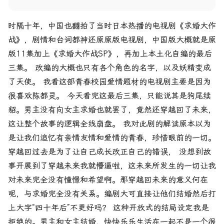
时隔十年，中国也翻拍了当时日本热播的电视剧《求婚大作
战》，剧情和台词都神还原原版电视剧，中国版大概就是原
版11集加上《求婚大作战SP》，再加上本土化自编的最后
三集。 改编的大概也只有各个角色的名字，以及妖精变成
了天使。 我看这部青春校园爱情题材的电视剧主要是因为
很喜欢陈都灵。 今天看完这最后三集，只能说其是狗尾续
貂。男主没有向女主求婚也就罢了，竟然还穿越回了未来，
这让整个故事的逻辑全线崩盘。 我对此剧的解读原本以为
是让我们追忆有亲情友情和爱情的青春，珍惜眼前的一切。
穿越回过去是为了让自己成长改正自己的错误， 没想到故
事开展到了穿越未来我就懵逼啦，这未来所发生的一切让我
对未来完全没有憧憬和希望啊。那穿越回未来的意义何在
呢，与求婚完全没有关系。编剧大可直接让他们结婚然后打
上大字“四十年后”不更好吗？ 这种开放式的结局设定我是
拒绝的。男主和女主结婚，快快乐乐生活在一起不是一个很